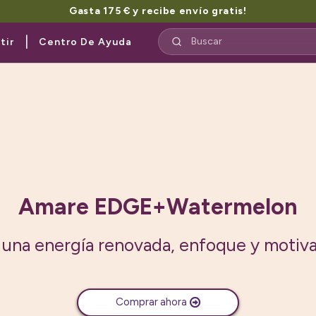
Gasta 175 € y recibe envío gratis!
|
tir
Centro De Ayuda
Amare EDGE+Mango
ento alimenticio de origen vegetal, con
natural y sabor a mango
Comprar ahora