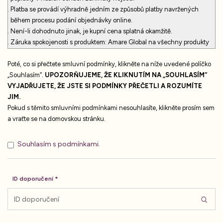
Platba se provádí výhradně jedním ze způsobů platby navržených
během procesu podání objednávky online.
Není-li dohodnuto jinak, je kupní cena splatná okamžitě.
Záruka spokojenosti s produktem: Amare Global na všechny produkty
zakoupené Zákazníky nabízí stoprocentní (100%) třicetidenní
Poté, co si přečtete smluvní podmínky, klikněte na níže uvedené políčko
(30denní) záruku spokojenosti s vrácením peněz (kromě nákladů na
„Souhlasím“.
doručení). Zákazníci musí všechny vypotřebované i nevypotřebované
UPOZORŇUJEME, ŽE KLIKNUTÍM NA „SOUHLASÍM“
VYJADŘUJETE, ŽE JSTE SI PODMÍNKY PŘEČETLI A ROZUMÍTE
produkty společnosti Amare Global vrátit. Distribuční centrum
JIM.
společnosti Amare Global zpracuje všechny vratky a refundace do
Pokud s těmito smluvními podmínkami nesouhlasíte, klikněte prosím sem
třiceti (30) dnů po obdržení produktu. Adresa pro vratky: Amare Global
a vraťte se na domovskou stránku.
Europe AB, Landskronvägen 27A, 25232 Helsingborg, Švédsko. V
případě jakýchkoli dotazů prosím kontaktujte e-mailem naše oddělení
zákaznického servisu na cs.eur@amare.com
Souhlasím s podmínkami.
Započtení protipohledávky a zadržovací práva: Zákazník je oprávněn k
započtení protipohledávky pouze v případě, že jeho pohledávky byly
právně prokázány nebo jsou nesporné. Zákazník je oprávněn uplatnit
ID doporučení
zadržovací právo pouze tehdy, pokud jeho protinárok vychází ze
stejného smluvního vztahu.
Dodací lhůta
Pokud nebylo výslovně dohodnuto závazné datum dodání, jsou naše