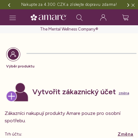
Nakupte za 4.300 CZK a získejte dopravu zdarma!
Toggle
navigation
The Mental Wellness Company®
Výběr produktu
Vytvořit zákaznický účet
změna
Zákazníci nakupují produkty Amare pouze pro osobní
spotřebu.
Trh účtu:
Změna