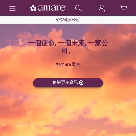
Toggle
navigation
心智健康公司
一個使命, 一個未來, 一家公
司。
#amare重生
瞭解更多資訊