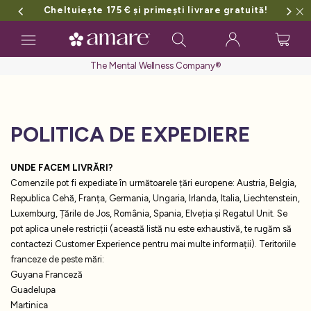
Cheltuiește 175 € și primești livrare gratuită!
Toggle
navigation
The Mental Wellness Company®
POLITICA DE EXPEDIERE
UNDE FACEM LIVRĂRI?
Comenzile pot fi expediate în următoarele țări europene: Austria, Belgia,
Republica Cehă, Franța, Germania, Ungaria, Irlanda, Italia, Liechtenstein,
Luxemburg, Țările de Jos, România, Spania, Elveția și Regatul Unit. Se
pot aplica unele restricții (această listă nu este exhaustivă, te rugăm să
contactezi Customer Experience pentru mai multe informații). Teritoriile
franceze de peste mări:
Guyana Franceză
Guadelupa
Martinica