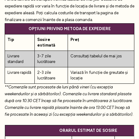
expediere rapidă vor varia în funcție de locația de livrare și de metoda de
expediere aleasă. Poți calcula costurile de transport la pagina de
finalizare a comenzii înainte de a plasa comanda.
OPȚIUNI PRIVIND METODA DE EXPEDIERE
Tip
Sosire
Preț
estimată
Livrare
3-7 zile
Consultați tabelul de mai jos
standard
lucrătoare
Livrare rapidă
2-3 zile
Variază în funcție de greutate și
lucrătoare
locație
**Comenzile sunt procesate de luni până vineri (cu excepția
weekendurilor și a sărbătorilor). Comenzile cu livrare standard plasate
după ora 10:30 CET încep să fie procesate în următoarea zi lucrătoare.
Comenzile cu livrare rapidă plasate înainte de ora 13:00 CET încep să
fie procesate în aceeași zi (cu excepția weekendurilor și a sărbătorilor).
ORARUL ESTIMAT DE SOSIRE