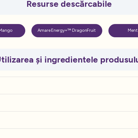
Resurse descărcabile
Mango
Amare Energy+™ DragonFruit
Ment
tilizarea și ingredientele produsul