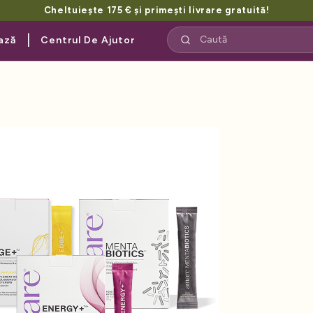
Cheltuiește 175 € și primești livrare gratuită!
|
ază
Centrul De Ajutor