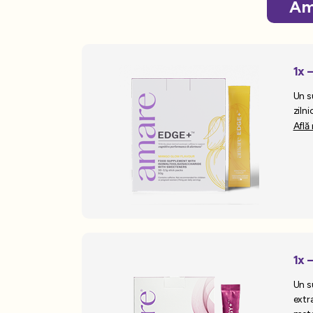
Am
1x
Un s
ziln
Află
1x 
Un s
extr