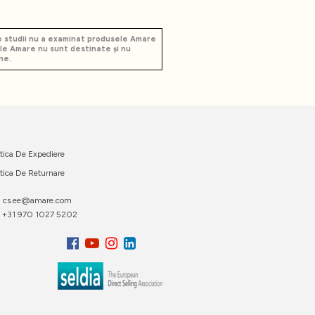
re studii nu a examinat produsele Amare
ele Amare nu sunt destinate și nu
ne.
itica De Expediere
itica De Returnare
cs.ee@amare.com
+31 970 1027 5202