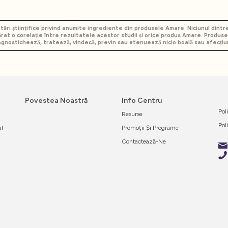
ări științifice privind anumite ingrediente din produsele Amare. Niciunul dint
părat o corelație între rezultatele acestor studii și orice produs Amare. Produs
agnostichează, tratează, vindecă, previn sau atenuează nicio boală sau afecțiu
Povestea Noastră
Info Centru
Pol
Resurse
Pol
al
Promoții Și Programe
Contactează-Ne