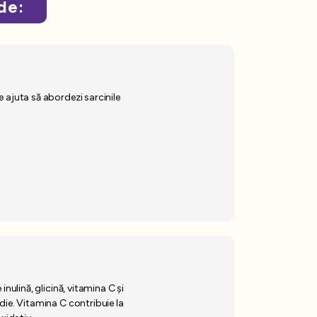
de:
 ajuta să abordezi sarcinile
nulină, glicină, vitamina C și
die. Vitamina C contribuie la