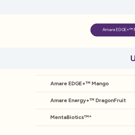
Amare EDGE+™ 
U
Amare EDGE+™ Mango
Amare Energy+™ DragonFruit
MentaBiotics™*