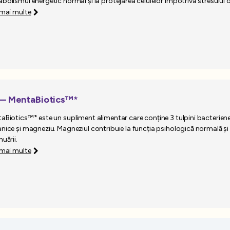
bolismul energetic normal și la protejarea celulelor împotriva stresului o
 mai multe
— MentaBiotics™*
aBiotics™* este un supliment alimentar care conține 3 tulpini bacteriene,
nice și magneziu. Magneziul contribuie la funcția psihologică normală și l
uării.
 mai multe