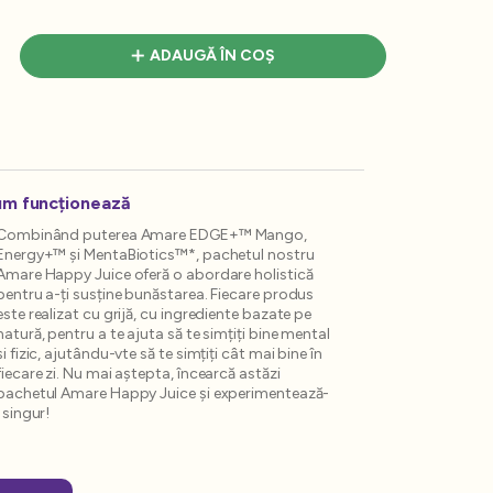
ADAUGĂ ÎN COȘ
m funcționează
Combinând puterea Amare EDGE+™ Mango,
Energy+™ și MentaBiotics™*, pachetul nostru
Amare Happy Juice oferă o abordare holistică
pentru a-ți susține bunăstarea. Fiecare produs
este realizat cu grijă, cu ingrediente bazate pe
natură, pentru a te ajuta să te simțiți bine mental
și fizic, ajutându-vte să te simțiți cât mai bine în
fiecare zi. Nu mai aștepta, încearcă astăzi
pachetul Amare Happy Juice și experimentează-
l singur!