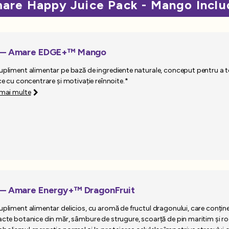
are Happy Juice Pack - Mango Inclu
 — Amare EDGE+™ Mango
upliment alimentar pe bază de ingrediente naturale, conceput pentru a te
ice cu concentrare și motivație reînnoite.*
 mai multe
— Amare Energy+™ DragonFruit
upliment alimentar delicios, cu aromă de fructul dragonului, care conține i
acte botanice din măr, sâmbure de strugure, scoarță de pin maritim și ro