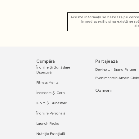
Aceste informații se bazează pe cercet
în mod specific și nu există nea
di
Cumpără
Partajează
Îngrijire Și Bunăstare
Devino Un Brand Partner
Digestivă
Evenimentele Amare Glob
Fitness Mental
Oameni
Încredere Și Corp
Iubire Și Bunăstare
Îngrijire Personală
Launch Packs
Nutriție Esențială