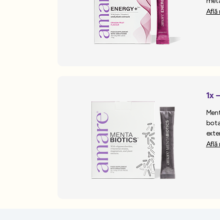
meta
Află
1x 
Ment
bota
exten
Află