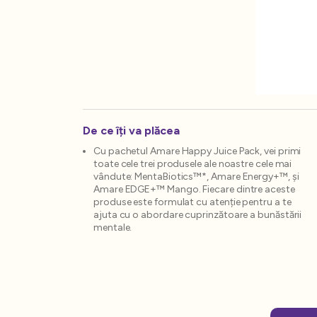
De ce îți va plăcea
Cu pachetul Amare Happy Juice Pack, vei primi
toate cele trei produsele ale noastre cele mai
vândute: MentaBiotics™*, Amare Energy+™, și
Amare EDGE+™ Mango. Fiecare dintre aceste
produse este formulat cu atenție pentru a te
ajuta cu o abordare cuprinzătoare a bunăstării
mentale.