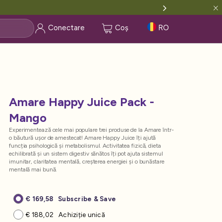
Conectare
Coș
RO
Amare Happy Juice Pack -
Mango
Experimentează cele mai populare trei produse de la Amare într-
o băutură ușor de amestecat! Amare Happy Juice îți ajută
funcția psihologică și metabolismul. Activitatea fizică, dieta
echilibrată și un sistem digestiv sănătos îți pot ajuta sistemul
imunitar, claritatea mentală, creșterea energiei și o bunăstare
mentală mai bună.
€ 169,58
Subscribe & Save
€ 188,02
Achiziție unică