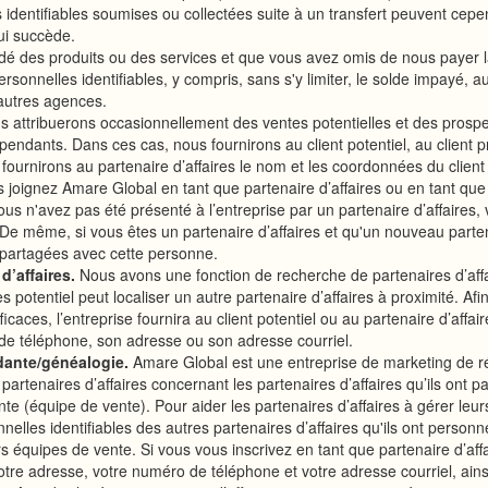
identifiables soumises ou collectées suite à un transfert peuvent cepe
qui succède.
 des produits ou des services et que vous avez omis de nous payer
ersonnelles identifiables, y compris, sans s'y limiter, le solde impayé
autres agences.
s attribuerons occasionnellement des ventes potentielles et des prospect
épendants. Dans ces cas, nous fournirons au client potentiel, au client pr
ournirons au partenaire d’affaires le nom et les coordonnées du client po
s joignez Amare Global en tant que partenaire d’affaires ou en tant que c
us n'avez pas été présenté à l’entreprise par un partenaire d’affaires,
De même, si vous êtes un partenaire d’affaires et qu'un nouveau partenair
 partagées avec cette personne.
d’affaires.
Nous avons une fonction de recherche de partenaires d’affai
res potentiel peut localiser un autre partenaire d’affaires à proximité. A
efficaces, l’entreprise fournira au client potentiel ou au partenaire d’aff
 de téléphone, son adresse ou son adresse courriel.
dante/généalogie.
Amare Global est une entreprise de marketing de r
artenaires d’affaires concernant les partenaires d’affaires qu’ils ont parr
nte (équipe de vente). Pour aider les partenaires d’affaires à gérer leu
nelles identifiables des autres partenaires d’affaires qu'ils ont personn
urs équipes de vente. Si vous vous inscrivez en tant que partenaire d’aff
 votre adresse, votre numéro de téléphone et votre adresse courriel, ain