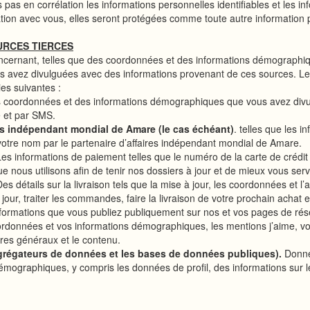
pas en corrélation les informations personnelles identifiables et les in
ation avec vous, elles seront protégées comme toute autre information p
URCES TIERCES
cernant, telles que des coordonnées et des informations démographiqu
 avez divulguées avec des informations provenant de ces sources. Les
ies suivantes :
s coordonnées et des informations démographiques que vous avez divu
e et par SMS.
res indépendant mondial de Amare (le cas échéant)
. telles que les 
tre nom par le partenaire d’affaires indépendant mondial de Amare.
Les informations de paiement telles que le numéro de la carte de crédit
e nous utilisons afin de tenir nos dossiers à jour et de mieux vous servi
Des détails sur la livraison tels que la mise à jour, les coordonnées et l
 jour, traiter les commandes, faire la livraison de votre prochain achat e
nformations que vous publiez publiquement sur nos et vos pages de r
ordonnées et vos informations démographiques, les mentions j’aime, vo
res généraux et le contenu.
agrégateurs de données et les bases de données publiques).
Donné
démographiques, y compris les données de profil, des informations sur l