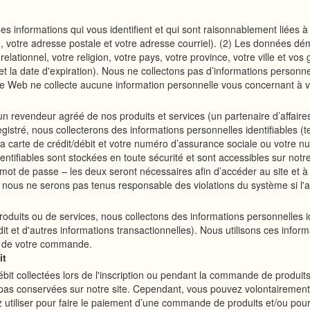
des informations qui vous identifient et qui sont raisonnablement liées 
, votre adresse postale et votre adresse courriel). (2) Les données dé
relationnel, votre religion, votre pays, votre province, votre ville et vo
 et la date d'expiration). Nous ne collectons pas d’informations personn
te Web ne collecte aucune information personnelle vous concernant à v
n revendeur agréé de nos produits et services (un partenaire d’affair
registré, nous collecterons des informations personnelles identifiables (te
 carte de crédit/débit et votre numéro d’assurance sociale ou votre num
ntifiables sont stockées en toute sécurité et sont accessibles sur notr
 mot de passe – les deux seront nécessaires afin d’accéder au site et à 
nous ne serons pas tenus responsable des violations du système si l'a
its ou de services, nous collectons des informations personnelles ide
dit et d'autres informations transactionnelles). Nous utilisons ces infor
t de votre commande.
it
ébit collectées lors de l'inscription ou pendant la commande de produits
pas conservées sur notre site. Cependant, vous pouvez volontairement c
 utiliser pour faire le paiement d’une commande de produits et/ou pour 