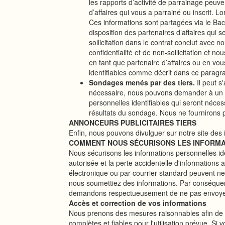
les rapports d’activité de parrainage peuven
d’affaires qui vous a parrainé ou inscrit. L
Ces informations sont partagées via le Back
disposition des partenaires d’affaires qui 
sollicitation dans le contrat conclut avec 
confidentialité et de non-sollicitation et 
en tant que partenaire d’affaires ou en vous
identifiables comme décrit dans ce paragr
Sondages menés par des tiers.
Il peut s
nécessaire, nous pouvons demander à un ti
personnelles identifiables qui seront néce
résultats du sondage. Nous ne fournirons p
ANNONCEURS PUBLICITAIRES TIERS
Enfin, nous pouvons divulguer sur notre site des 
COMMENT NOUS SÉCURISONS LES INFORMAT
Nous sécurisons les informations personnelles id
autorisée et la perte accidentelle d'informations 
électronique ou par courrier standard peuvent n
nous soumettiez des informations. Par conséquen
demandons respectueusement de ne pas envoyer 
Accès et correction de vos informations
Nous prenons des mesures raisonnables afin de gar
complètes et fiables pour l'utilisation prévue. Si