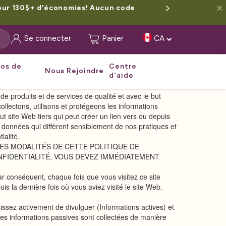
pour 130$+ d'économies! Aucun code
Se connecter
Panier
CA
pos de
Centre
Nous Rejoindre
d'aide
e produits et de services de qualité et avec le but
llectons, utilisons et protégeons les informations
ut site Web tiers qui peut créer un lien vers ou depuis
de données qui diffèrent sensiblement de nos pratiques et
ialité.
LES MODALITÉS DE CETTE POLITIQUE DE
ONFIDENTIALITÉ, VOUS DEVEZ IMMÉDIATEMENT
Par conséquent, chaque fois que vous visitez ce site
is la dernière fois où vous aviez visité le site Web.
issez activement de divulguer (Informations actives) et
e les informations passives sont collectées de manière