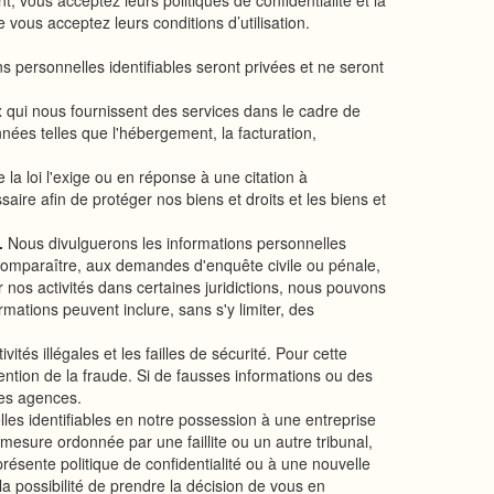
 vous acceptez leurs politiques de confidentialité et la
e vous acceptez leurs conditions d’utilisation.
s personnelles identifiables seront privées et ne seront
x qui nous fournissent des services dans le cadre de
nnées telles que l'hébergement, la facturation,
la loi l'exige ou en réponse à une citation à
ire afin de protéger nos biens et droits et les biens et
.
Nous divulguerons les informations personnelles
à comparaître, aux demandes d'enquête civile ou pénale,
 nos activités dans certaines juridictions, nous pouvons
rmations peuvent inclure, sans s'y limiter, des
tés illégales et les failles de sécurité. Pour cette
ention de la fraude. Si de fausses informations ou des
ces agences.
lles identifiables en notre possession à une entreprise
a mesure ordonnée par une faillite ou un autre tribunal,
 présente politique de confidentialité ou à une nouvelle
 la possibilité de prendre la décision de vous en