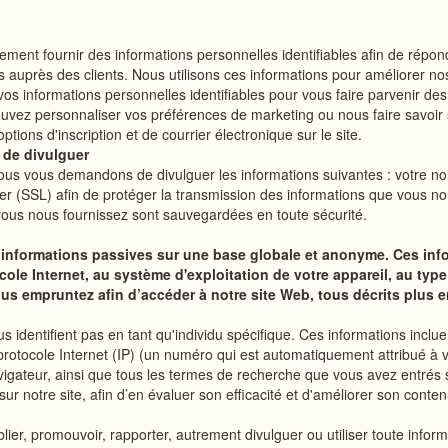
ement fournir des informations personnelles identifiables afin de répo
auprès des clients. Nous utilisons ces informations pour améliorer nos 
s informations personnelles identifiables pour vous faire parvenir des 
uvez personnaliser vos préférences de marketing ou nous faire savoir 
ions d'inscription et de courrier électronique sur le site.
 de divulguer
ur), nous vous demandons de divulguer les informations suivantes : votre
er (SSL) afin de protéger la transmission des informations que vous no
vous nous fournissez sont sauvegardées en toute sécurité.
 informations passives sur une base globale et anonyme. Ces inf
ole Internet, au système d'exploitation de votre appareil, au type
us empruntez afin d’accéder à notre site Web, tous décrits plus e
ous identifient pas en tant qu'individu spécifique. Ces informations inc
 protocole Internet (IP) (un numéro qui est automatiquement attribué à 
avigateur, ainsi que tous les termes de recherche que vous avez entrés
 sur notre site, afin d’en évaluer son efficacité et d'améliorer son conte
lier, promouvoir, rapporter, autrement divulguer ou utiliser toute infor