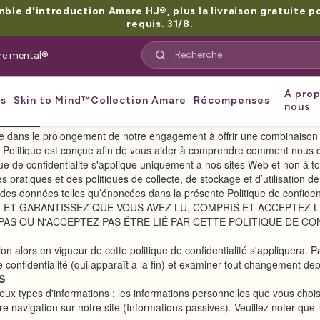
le d'introduction Amare HJ®, plus la livraison gratuite 
requis. 31/8.
tre mental®
À pro
Politique de confidentialité mondiale de Amare
s
Skin to Mind™
Collection Amare
Récompenses
nous
TIALITÉ
ée dans le prolongement de notre engagement à offrir une combinaison d
La Politique est conçue afin de vous aider à comprendre comment nous co
que de confidentialité s'applique uniquement à nos sites Web et non à to
s pratiques et des politiques de collecte, de stockage et d’utilisation 
on des données telles qu’énoncées dans la présente Politique de confident
Z ET GARANTISSEZ QUE VOUS AVEZ LU, COMPRIS ET ACCEPTEZ 
PAS OU N'ACCEPTEZ PAS ÊTRE LIÉ PAR CETTE POLITIQUE DE C
on alors en vigueur de cette politique de confidentialité s'appliquera. 
e confidentialité (qui apparaît à la fin) et examiner tout changement depu
S
deux types d'informations : les informations personnelles que vous chois
tre navigation sur notre site (Informations passives). Veuillez noter qu