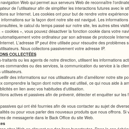
e navigation Web qui permet aux serveurs Web de reconnaître l'ordinateur
r de l’utilisateur afin de simplifier les interactions futures avec le site.
ctions sur Internet. Les cookies ont pour but de rendre votre expérience 
s informations sur la façon dont notre site est navigué. Les informations
onsultées, le calcul du temps passé sur notre site, les autres sites visité
 « cookies », vous pouvez désactiver la fonction cookie dans votre navi
automatiquement votre ordinateur par son adresse de protocole Internet
 Internet. L'adresse IP peut être utilisée pour résoudre des problèmes s
ilisateurs. Nous collectons passivement votre adresse IP.
IONS COLLECTÉES
aitants ou les agents de notre direction, utilisent les informations act
des commandes ou des services, la communication du service à la clientè
utilisateurs.
illir des informations sur nos utilisateurs afin d’améliorer notre site po
ux comprendre la façon dont notre site est utilisé, ce qui nous aide à a
licités en lien avec vos habitudes d'utilisation.
tions actives et passives afin de prévenir, détecter et enquêter sur les fr
 passives qui ont été fournies afin de vous contacter au sujet de divers
nalités ou pour vous parler des nouveaux produits que nous offrons. Si 
res de messagerie dans le Back Office du site Web.
tes