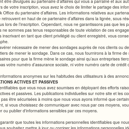
t être divulgués au partenaire d’affaires qui vous a parrainé et aux autr
ors de votre inscription, vous avez le choix de limiter le partage des in
 Office du partenaire d’affaires. Les informations relatives aux partena
se retrouvent en haut de ce partenaire d’affaires dans la lignée, sous r
nous lors de l’inscription. Cependant, nous ne garantissons pas que les
nous ne sommes pas tenus responsables de toute violation de ces engagem
 inscrivant en tant que client privilégié ou client enregistré, vous con
aphe.
'avérer nécessaire de mener des sondages auprès de nos clients ou de n
ers de mener le sondage. Dans ce cas, nous fournirons à la firme de 
ssaires pour que la firme mène le sondage ainsi qu’aux entreprises ti
as votre numéro d’assurance sociale, ni votre numéro carte de crédit 
informations anonymes sur les habitudes des utilisateurs à des annonceu
IONS ACTIVES ET PASSIVES
entifiables que vous nous avez soumises en déployant des efforts rais
actives et passives. Les publications individuelles sur notre site et le
e pas être sécurisées à moins que nous vous ayons informé que certai
t, si vous choisissez de communiquer avec nous par ces moyens, vous 
ou publier d'informations sensibles par ces moyens.
antir que toutes les informations personnelles identifiables que nous c
 vous souhaitez mettre à jour ou corriger les informations personnelles i