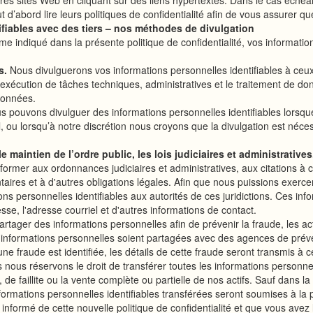
es sites Web en cliquant sur des liens hypertextes. Dans le cas échéant,
t d’abord lire leurs politiques de confidentialité afin de vous assurer qu
ifiables avec des tiers – nos méthodes de divulgation
e indiqué dans la présente politique de confidentialité, vos information
es.
Nous divulguerons vos informations personnelles identifiables à ceu
 l'exécution de tâches techniques, administratives et le traitement de do
 données.
s pouvons divulguer des informations personnelles identifiables lorsque 
ou lorsqu’à notre discrétion nous croyons que la divulgation est nécessa
 maintien de l’ordre public, les lois judiciaires et administratives
onformer aux ordonnances judiciaires et administratives, aux citations 
ires et à d'autres obligations légales. Afin que nous puissions exercer
ns personnelles identifiables aux autorités de ces juridictions. Ces info
sse, l'adresse courriel et d'autres informations de contact.
ager des informations personnelles afin de prévenir la fraude, les activi
os informations personnelles soient partagées avec des agences de prév
une fraude est identifiée, les détails de cette fraude seront transmis à 
 nous réservons le droit de transférer toutes les informations personne
 de faillite ou la vente complète ou partielle de nos actifs. Sauf dans l
s informations personnelles identifiables transférées seront soumises à la
é informé de cette nouvelle politique de confidentialité et que vous avez