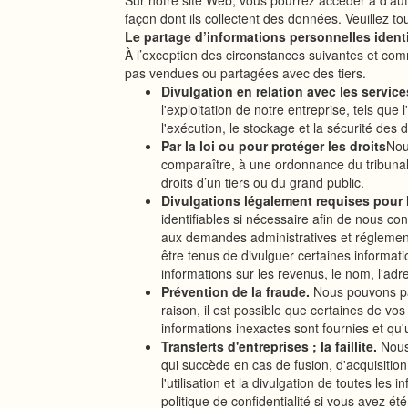
Sur notre site Web, vous pourrez accéder à d’autr
façon dont ils collectent des données. Veuillez tou
Le partage d’informations personnelles ident
À l’exception des circonstances suivantes et comm
pas vendues ou partagées avec des tiers.
Divulgation en relation avec les servic
l'exploitation de notre entreprise, tels que
l'exécution, le stockage et la sécurité des
Par la loi ou pour protéger les droits
Nou
comparaître, à une ordonnance du tribunal, 
droits d’un tiers ou du grand public.
Divulgations légalement requises pour le
identifiables si nécessaire afin de nous c
aux demandes administratives et réglementa
être tenus de divulguer certaines informatio
informations sur les revenus, le nom, l'adre
Prévention de la fraude.
Nous pouvons part
raison, il est possible que certaines de v
informations inexactes sont fournies et qu'
Transferts d'entreprises ; la faillite.
Nous
qui succède en cas de fusion, d'acquisition,
l'utilisation et la divulgation de toutes le
politique de confidentialité si vous avez ét