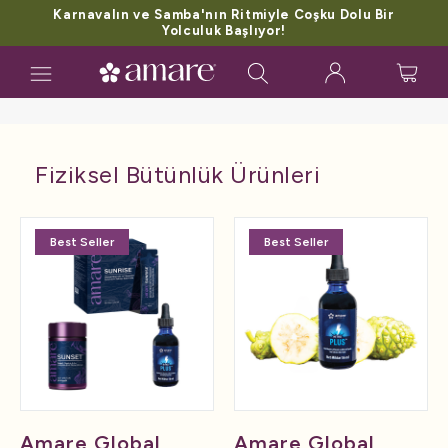
Karnavalın ve Samba'nın Ritmiyle Coşku Dolu Bir
Yolculuk Başlıyor!
Toggle
navigation
Fiziksel Bütünlük Ürünleri
Best Seller
Best Seller
Amare Global
Amare Global