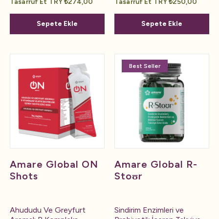
Tasarruf Et TRY ₺274,00
Tasarruf Et TRY ₺250,00
Sepete Ekle
Sepete Ekle
Best Seller
Amare Global ON
Amare Global R-
Shots
Stoʊr
Ahududu Ve Greyfurt
Sindirim Enzimleri ve