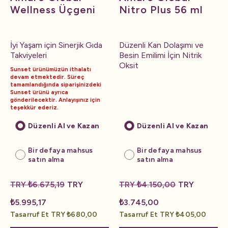
Wellness Üçgeni
Nitro Plus 56 ml
İyi Yaşam için Sinerjik Gıda
Düzenli Kan Dolaşımı ve
Takviyeleri
Besin Emilimi İçin Nitrik
Oksit
Sunset ürünümüzün ithalatı
devam etmektedir. Süreç
tamamlandığında siparişinizdeki
Sunset ürünü ayrıca
gönderilecektir. Anlayışınız için
teşekkür ederiz.
Düzenli Al ve Kazan
Düzenli Al ve Kazan
Bir defaya mahsus
Bir defaya mahsus
satın alma
satın alma
TRY ₺6.675,19
TRY
TRY ₺4.150,00
TRY
₺5.995,17
₺3.745,00
Tasarruf Et TRY ₺680,00
Tasarruf Et TRY ₺405,00