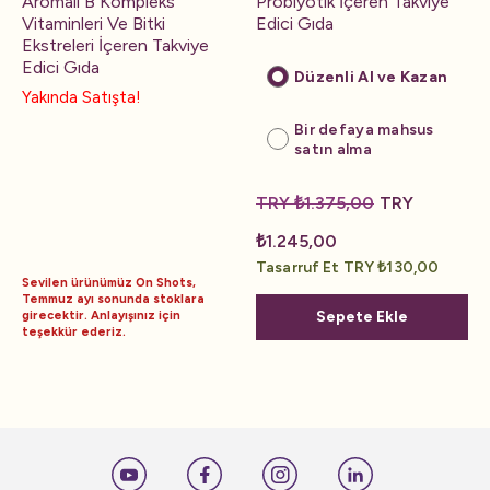
Aromalı B Kompleks
Probiyotik İçeren Takviye
Vitaminleri Ve Bitki
Edici Gıda
Ekstreleri İçeren Takviye
Edici Gıda
Düzenli Al ve Kazan
Yakında Satışta!
Bir defaya mahsus
satın alma
TRY ₺1.375,00
TRY
₺1.245,00
Tasarruf Et TRY ₺130,00
Sevilen ürünümüz On Shots,
Temmuz ayı sonunda stoklara
Sepete Ekle
girecektir. Anlayışınız için
teşekkür ederiz.