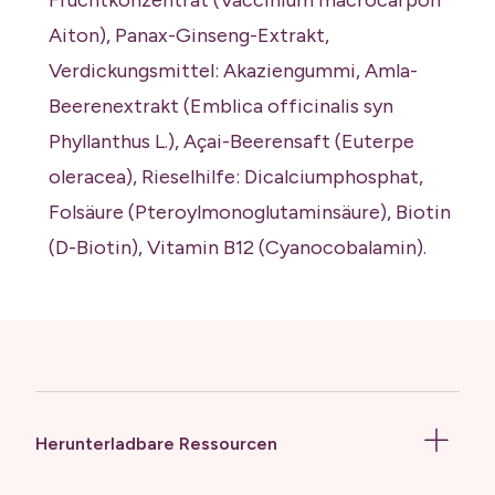
Fruchtkonzentrat (Vaccinium macrocarpon
Aiton), Panax-Ginseng-Extrakt,
Verdickungsmittel: Akaziengummi, Amla-
Beerenextrakt (Emblica officinalis syn
Phyllanthus L.), Açai-Beerensaft (Euterpe
oleracea), Rieselhilfe: Dicalciumphosphat,
Folsäure (Pteroylmonoglutaminsäure), Biotin
(D-Biotin), Vitamin B12 (Cyanocobalamin).
Herunterladbare Ressourcen